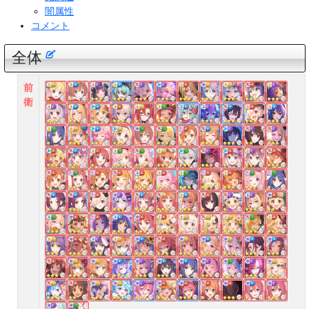
闇属性
コメント
全体
前
衛