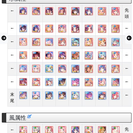
←
先
頭
←
←
←
←
←
←
←
←
←
←
末
←
尾
風属性
←
先