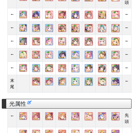
頭
←
←
←
←
←
←
←
←
←
←
末
←
尾
光属性
←
先
頭
←
←