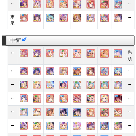
←
←
末
←
尾
中衛
←
先
頭
←
←
←
←
←
←
←
←
←
←