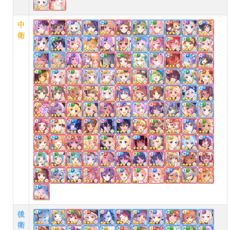
中
衛
後
衛