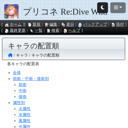
プリコネ Re:Dive Wiki
ホーム
新規
編集
差分
バックアップ
添付
最終更新
一覧
検索
ヘルプ
キャラの配置順
キャラ
キャラの配置順
各キャラの配置表
全体
前衛・中衛・後衛別
前衛
中衛
後衛
属性別
火属性
水属性
風属性
光属性