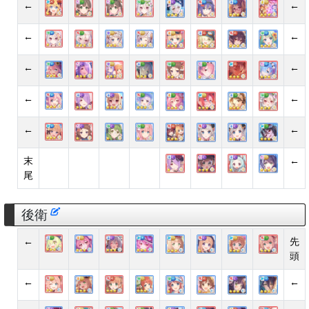
←
←
←
←
←
←
←
←
←
←
末
←
尾
後衛
←
先
頭
←
←