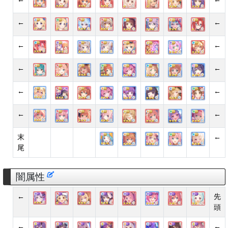
←
←
←
←
←
←
←
←
←
←
末
←
尾
闇属性
←
先
頭
←
←