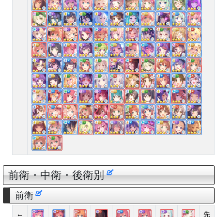
前衛・中衛・後衛別
前衛
←
先