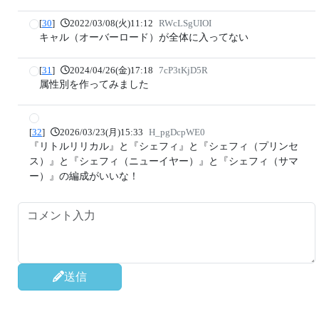
[
30
]
2022/03/08(火)11:12
RWcLSgUIOI
キャル（オーバーロード）が全体に入ってない
[
31
]
2024/04/26(金)17:18
7cP3tKjD5R
属性別を作ってみました
[
32
]
2026/03/23(月)15:33
H_pgDcpWE0
『リトルリリカル』と『シェフィ』と『シェフィ（プリンセ
ス）』と『シェフィ（ニューイヤー）』と『シェフィ（サマ
ー）』の編成がいいな！
送信