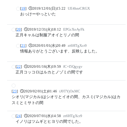
[
19
]
2019/12/01(日)15:22
UE4hnrCRGX
おっけーやっといた
[
20
]
2019/12/31(火)18:12
EPGcXoAyFk
正月キャルは制服アオイとリノの間
[
21
]
2020/01/01(水)20:49
zt6HTgXcr9
情報ありがとうございます、反映しました。
[
22
]
2020/01/16(木)19:59
fC+I5Qgygv
正月コッコロはルカとノゾミの間です
[
23
]
2020/02/01(土)01:46
iJ0TYjOxMC
シオリ(マジカル)はシオリとイオの間、カスミ(マジカル)はカ
スミとミサトの間
[
24
]
2020/07/01(水)14:58
zt6HTgXcr9
イノリはツムギとヒヨリの間でした。