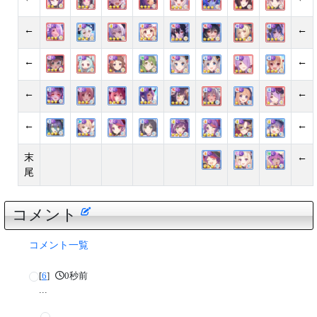
←
←
←
←
←
←
←
←
末
←
尾
コメント
コメント一覧
[
6
]
0秒前
...