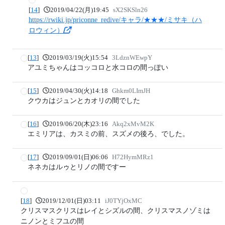
[
14
]
2019/04/22(月)19:45
sX2SKSln26
https://rwiki.jp/priconne_redive/キャラ/★★★/ミサキ（ハ
ロウィン）
[
13
]
2019/03/19(火)15:54
3LdznWEwpY
アユミちゃんはコッコロと水コロの間っぽい
[
15
]
2019/04/30(火)14:18
Ghkm0LImJH
クウカはジュンとカオリの間でした
[
16
]
2019/06/20(木)23:16
Akq2xMvM2K
エミリアは、カスミの前、スズメの後ろ、でした。
[
17
]
2019/09/01(日)06:06
H72HymMRz1
ネネカはルゥとリノの間ですー
[
18
]
2019/12/01(日)03:11
iJ0TYjOxMC
クリスマスクリスはレイとシズルの間、クリスマスノゾミは
ニノンとミフユの間