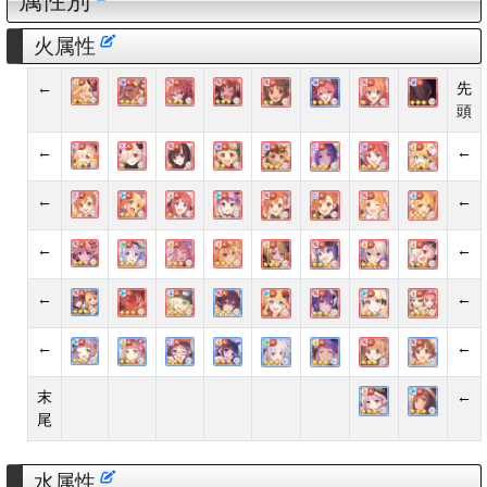
属性別
火属性
←
先
頭
←
←
←
←
←
←
←
←
←
←
末
←
尾
水属性