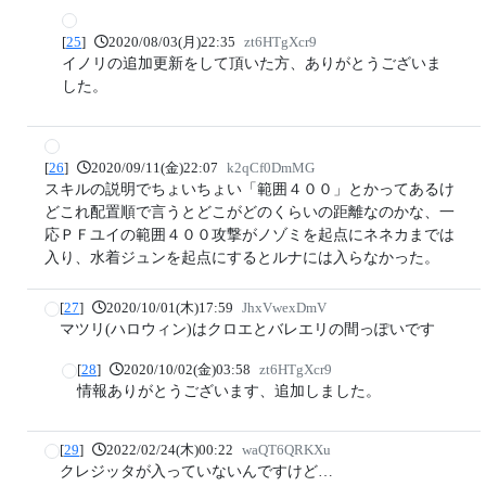
[
25
]
2020/08/03(月)22:35
zt6HTgXcr9
イノリの追加更新をして頂いた方、ありがとうございま
した。
[
26
]
2020/09/11(金)22:07
k2qCf0DmMG
スキルの説明でちょいちょい「範囲４００」とかってあるけ
どこれ配置順で言うとどこがどのくらいの距離なのかな、一
応ＰＦユイの範囲４００攻撃がノゾミを起点にネネカまでは
入り、水着ジュンを起点にするとルナには入らなかった。
[
27
]
2020/10/01(木)17:59
JhxVwexDmV
マツリ(ハロウィン)はクロエとバレエリの間っぽいです
[
28
]
2020/10/02(金)03:58
zt6HTgXcr9
情報ありがとうございます、追加しました。
[
29
]
2022/02/24(木)00:22
waQT6QRKXu
クレジッタが入っていないんですけど…